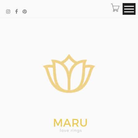
MARU
love rings