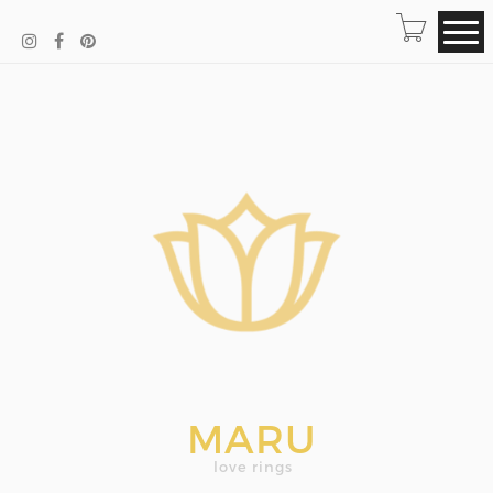
MARU
love rings