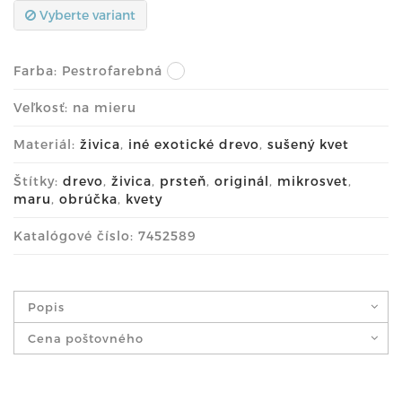
Vyberte variant
Farba:
Pestrofarebná
Veľkosť: na mieru
Materiál:
živica
,
iné exotické drevo
,
sušený kvet
Štítky:
drevo
,
živica
,
prsteň
,
originál
,
mikrosvet
,
maru
,
obrúčka
,
kvety
Katalógové číslo: 7452589
Popis
Cena poštovného