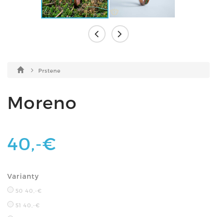
Prstene
Moreno
40,-€
Varianty
50
40,-€
51
40,-€