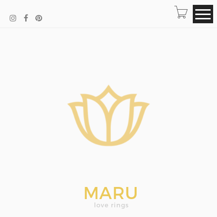
MARU
love rings