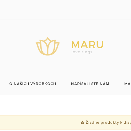
MARU
love rings
O NAŠICH VÝROBKOCH
NAPÍSALI STE NÁM
MA
Žiadne produkty k disp